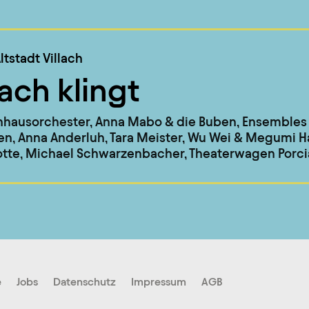
ltstadt Villach
lach klingt
nhausorchester, Anna Mabo & die Buben, Ensembles
n, Anna Anderluh, Tara Meister, Wu Wei & Megumi 
otte, Michael Schwarzenbacher, Theaterwagen Porcia
e
Jobs
Datenschutz
Impressum
AGB