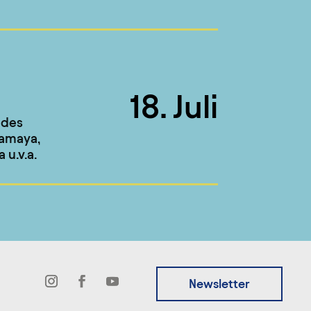
18. Juli
 des
Hamaya,
 u.v.a.
Newsletter