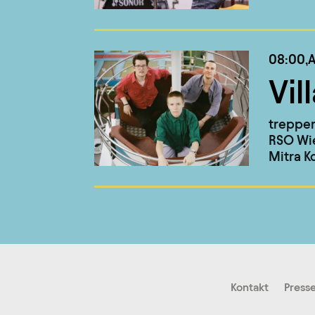
08:00,
A
Vil
treppe
RSO Wie
Mitra K
Kontakt
Press