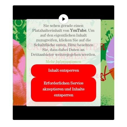
Sie sehen gerade einen
Platzhalterinhalt von
YouTube
. Um
auf den eigentlichen Inhalt
zuzugreifen, klicken Sie auf die
Schaltfläche unten. Bitte beachten
Sie, dass dabei Daten an
Drittanbieter weitergegeben werden.
Mehr Informationen
Inhalt entsperren
Erforderlichen Service
akzeptieren und Inhalte
entsperren