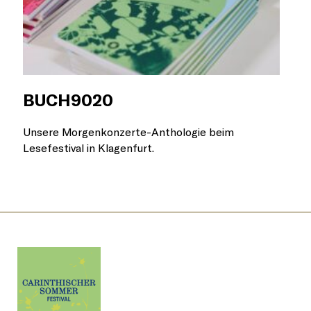
BUCH9020
Son
Unsere Morgenkonzerte-Anthologie beim
Katar
Lesefestival in Klagenfurt.
Reihe