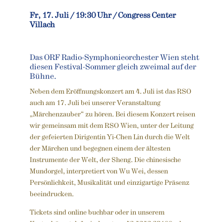
Fr, 17. Juli / 19:30 Uhr / Congress Center
Villach
Das ORF Radio-Symphonieorchester Wien steht
diesen Festival-Sommer gleich zweimal auf der
Bühne.
Neben dem Eröffnungskonzert am 4. Juli ist das RSO
auch am 17. Juli bei unserer Veranstaltung
„Märchenzauber“ zu hören. Bei diesem Konzert reisen
wir gemeinsam mit dem RSO Wien, unter der Leitung
der gefeierten Dirigentin Yi-Chen Lin durch die Welt
der Märchen und begegnen einem der ältesten
Instrumente der Welt, der Sheng. Die chinesische
Mundorgel, interpretiert von Wu Wei, dessen
Persönlichkeit, Musikalität und einzigartige Präsenz
beeindrucken.
Tickets sind online buchbar oder in unserem