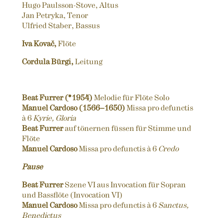
Hugo Paulsson-Stove, Altus
Jan Petryka, Tenor
Ulfried Staber, Bassus
Iva Kovač,
Flöte
Cordula Bürgi,
Leitung
Beat Furrer (*1954)
Melodie für Flöte Solo
Manuel Cardoso (1566–1650)
Missa pro defunctis
à 6
Kyrie, Gloria
Beat Furrer
auf tönernen füssen für Stimme und
Flöte
Manuel Cardoso
Missa pro defunctis à 6
Credo
Pause
Beat Furrer
Szene VI aus Invocation für Sopran
und Bassflöte (Invocation VI)
Manuel Cardoso
Missa pro defunctis à 6
Sanctus,
Benedictus