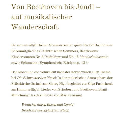
Von Beethoven bis Jandl –
auf musikalischer
Wanderschaft
Bei seinem alljährlichen Sommerrezital spiele Rudolf Buchbinder
Ehrenmitglied des Carinthischen Sommers, Beethovens
Klaviersonaten Nr. 8
Pathétique
und Nr. 14
Mondscheinsonate
sowie Schumanns Symphonische Etüden op. 13 ✨
Der Mond und die Sehnsucht nach der Ferne waren auch Thema
bei
Die Schwester des Pinsel
: In der malerischen Atmosphäre der
Stiftskirche Ossiach san Georg Nigl, begleitet von Olga Pashchenk
am Hammerflügel, Lieder von Schubert und Beethoven. Birgit
Minichmayr las dazu Texte von Maria Lassnig.
Wenn ich durch Busch und Zweig
Brech auf beschränktem Steig,