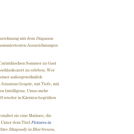
uszeichnung mit dem
Diapason
enommiertesten Auszeichnungen
 Carinthischen Sommer zu Gast
bschluskozert zu erleben. Wer
r einer außergewöhnlich
t feinstem Gespür, mit Tiefe, mit
en Intelligenz. Umso mehr
026 wieder in Kärnten begrüßen
estaltet sie eine Matinee, die
. Unter dem Titel
Pictures in
ndäre
Rhapsody in Blue
freuen,