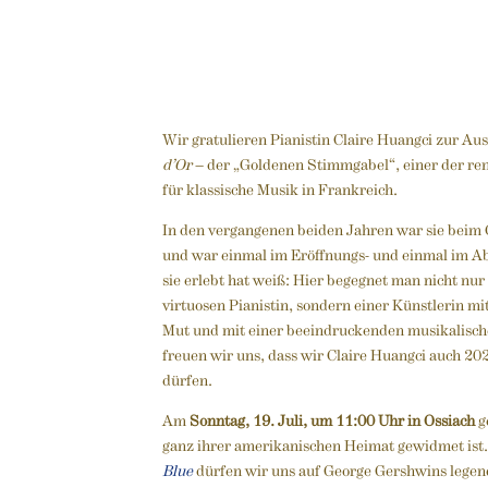
Wir gratulieren Pianistin Claire Huangci zur A
d’Or
– der „Goldenen Stimmgabel“, einer der r
für klassische Musik in Frankreich.
In den vergangenen beiden Jahren war sie beim
und war einmal im Eröffnungs- und einmal im A
sie erlebt hat weiß: Hier begegnet man nicht nu
virtuosen Pianistin, sondern einer Künstlerin mi
Mut und mit einer beeindruckenden musikalisch
freuen wir uns, dass wir Claire Huangci auch 2
dürfen.
Am
Sonntag, 19. Juli, um 11:00 Uhr in Ossiach
g
ganz ihrer amerikanischen Heimat gewidmet ist
Blue
dürfen wir uns auf George Gershwins lege