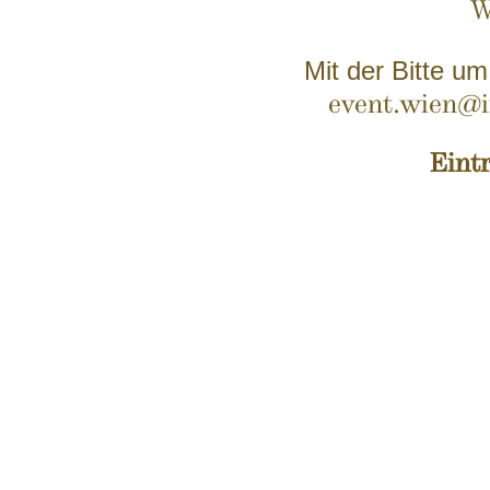
W
Mit der Bitte u
event.wien@in
Eintr