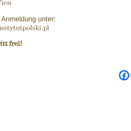
ien
m Anmeldung unter:
stytutpolski.pl
itt frei!