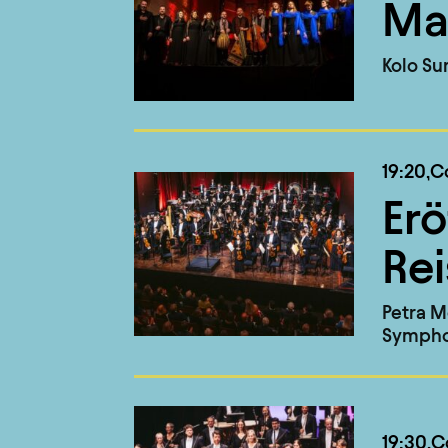
Mar
Kolo Su
19:20,
C
Erö
Rei
Petra M
Sympho
19:30,
C