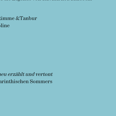
 Stimme &Tanbur
line
neu erzählt und vertont
Carinthischen Sommers