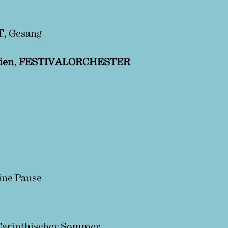
T
, Gesang
ien
,
FESTIVALORCHESTER
ine Pause
 Carinthischer Sommer