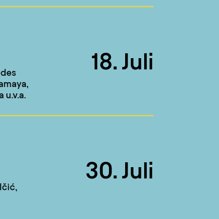
18. Juli
 des
Hamaya,
 u.v.a.
30. Juli
čić,