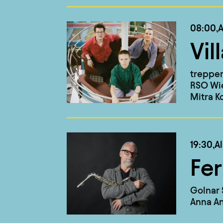
08:00,
A
Vil
treppe
RSO Wie
Mitra K
19:30,
A
Fer
Golnar 
Anna A