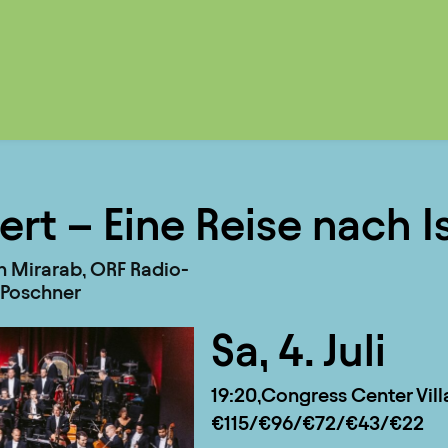
rt – Eine Reise nach I
n Mirarab, ORF Radio-
 Poschner
Sa, 4. Juli
19:20
Congress Center Vill
€115/€96/€72/€43/€22