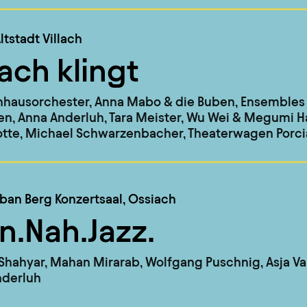
ltstadt Villach
lach klingt
nhausorchester, Anna Mabo & die Buben, Ensembles
n, Anna Anderluh, Tara Meister, Wu Wei & Megumi 
otte, Michael Schwarzenbacher, Theaterwagen Porcia
lban Berg Konzertsaal, Ossiach
n.Nah.Jazz.
Shahyar, Mahan Mirarab, Wolfgang Puschnig, Asja Val
nderluh