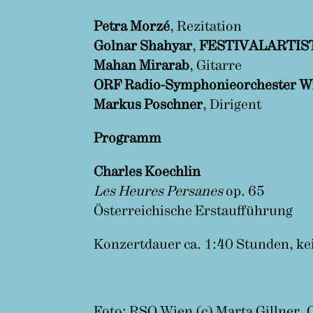
Petra Morzé
, Rezitation
Golnar Shahyar
,
FESTIVALARTIS
Mahan Mirarab
, Gitarre
ORF Radio-Symphonieorchester W
Markus Poschner
, Dirigent
Programm
Charles Koechlin
Les Heures Persanes
op. 65
Österreichische Erstaufführung
Konzertdauer ca. 1:40 Stunden, ke
Foto: RSO Wien (c) Marta Gillner,