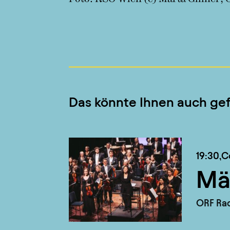
Das könnte Ihnen auch gef
19:30,
C
Mä
ORF Rad