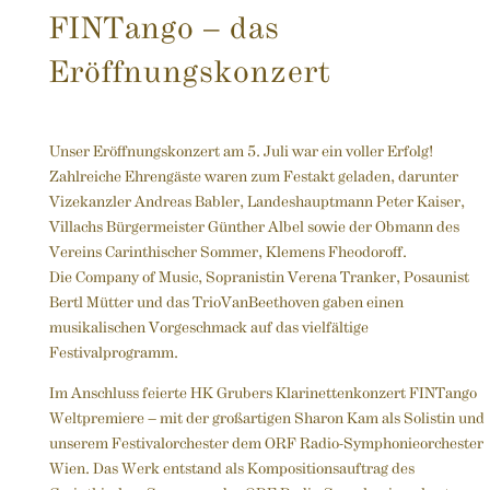
FINTango – das
Eröffnungskonzert
Unser Eröffnungskonzert am 5. Juli war ein voller Erfolg!
Zahlreiche Ehrengäste waren zum Festakt geladen, darunter
Vizekanzler Andreas Babler, Landeshauptmann Peter Kaiser,
Villachs Bürgermeister Günther Albel sowie der Obmann des
Vereins Carinthischer Sommer, Klemens Fheodoroff.
Die Company of Music, Sopranistin Verena Tranker, Posaunist
Bertl Mütter und das TrioVanBeethoven gaben einen
musikalischen Vorgeschmack auf das vielfältige
Festivalprogramm.
Im Anschluss feierte HK Grubers Klarinettenkonzert FINTango
Weltpremiere – mit der großartigen Sharon Kam als Solistin und
unserem Festivalorchester dem ORF Radio-Symphonieorchester
Wien. Das Werk entstand als Kompositionsauftrag des