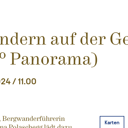
dern auf der Ge
0° Panorama)
024 / 11.00
, Bergwanderführerin
Karten
na Polaschegg lädt dazu