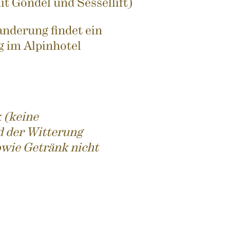
it Gondel und Sessellift)
nderung findet ein
g im Alpinhotel
 (keine
d der Witterung
owie Getränk nicht