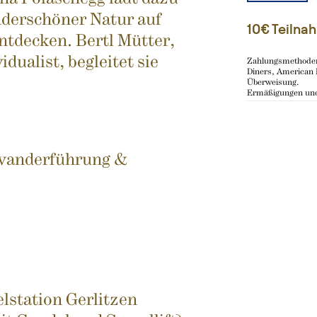
nderschöner Natur auf
10€ Teiln
entdecken. Bertl Mütter,
dualist, begleitet sie
Zahlungsmethoden
Diners, American 
Überweisung.
Ermäßigungen und
anderführung &
lstation Gerlitzen