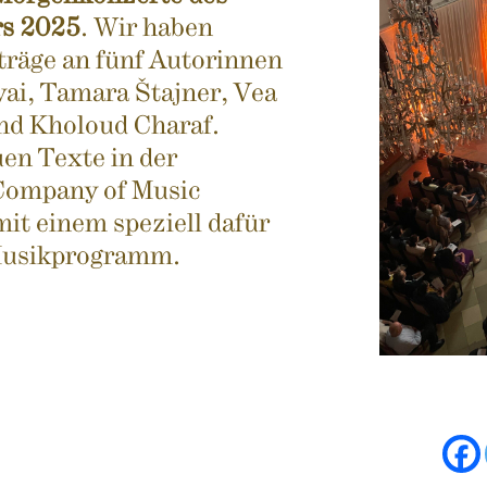
s 2025
. Wir haben
räge an fünf Autorinnen
ai, Tamara Štajner, Vea
nd Kholoud Charaf.
uen Texte in der
Company of Music
it einem speziell dafür
Musikprogramm.