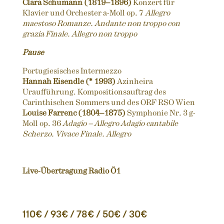
Clara Schumann
(1819–1896)
Konzert für
Klavier und Orchester a-Moll op. 7
Allegro
maestoso Romanze. Andante non troppo con
grazia Finale. Allegro non troppo
Pause
Portugiesisches Intermezzo
Hannah Eisendle (* 1993)
Azinheira
Uraufführung. Kompositionsauftrag des
Carinthischen Sommers und des ORF RSO Wien
Louise Farrenc (1804–1875)
Symphonie Nr. 3 g-
Moll op. 36
Adagio – Allegro Adagio cantabile
Scherzo. Vivace Finale. Allegro
Live-Übertragung Radio Ö1
110€ / 93€ / 78€ / 50€ / 30€