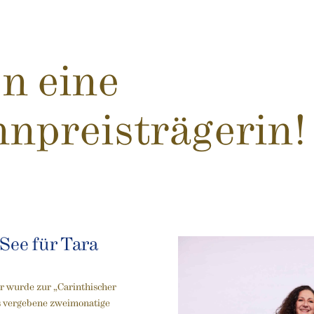
n eine
npreisträgerin!
See für Tara
r wurde zur „Carinthischer
ls vergebene zweimonatige