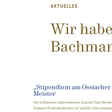
AKTUELLES
Wir habe
Bachman
„Stipendium am Ossiacher 
Meister
Die in Kärnten aufgewachsene Autorin Tara Meiste
Sommer Festivalschreiber:in“ gekürt. Das erstma