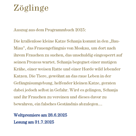
Zöglinge
Auszug aus dem Programmbuch 2025:
Die krallenlose kleine Katze Schanja kommt in den „Bau-
Miau“, das Frauengefängnis von Moskau, um dort nach
ihrem
Frauchen zu suchen, das unschuldig eingesperrt auf
seinen
Prozess wartet. Schanja begegnet einer mutigen
Krähe, einer
weisen Ratte und einer Horde wild lebender
Katzen. Die Tiere,
gewöhnt an das raue Leben in der
Gefängnisumgebung, helfen
der kleinen Katze, geraten
dabei jedoch selbst in Gefahr. Wird
es gelingen, Schanja
und ihr Frauchen zu vereinen und dieses
davor zu
bewahren, ein falsches Geständnis abzulegen….
Weltpremiere am 28.6.2025
Lesung am 31.7.2025