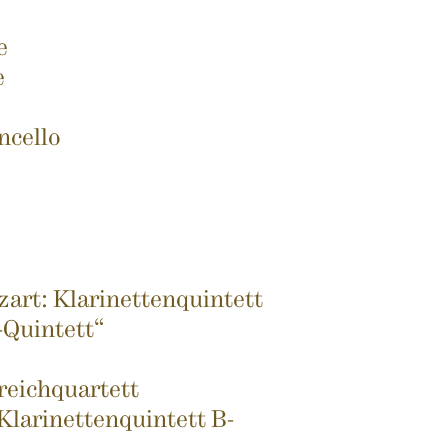
e
e
ncello
rt: Klarinettenquintett
-Quintett“
reichquartett
Klarinettenquintett B-