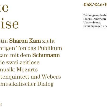
te
€58/€46/€
Zahlungsmethoden
Diners, American 
ise
Überweisung.
Ermäßigungen und
stin
Sharon Kam
zieht
mtigen Ton das Publikum
nsam mit dem
Schumann
ie zwei zeitlose
musik: Mozarts
tenquintett und Webers
 musikalischer Dialog
e